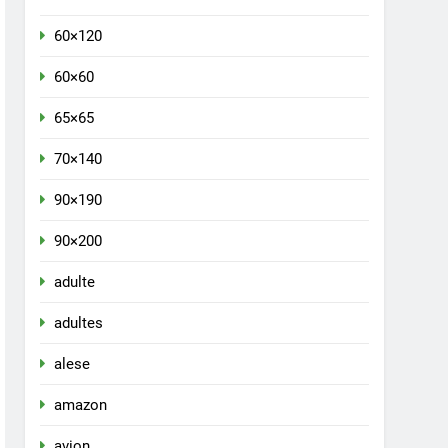
60×120
60×60
65×65
70×140
90×190
90×200
adulte
adultes
alese
amazon
avion