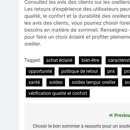
Consultez les avis des clients sur les oreill
Les retours d’expérience des utilisateurs peu
qualité, le confort et la durabilité des orei
les avis des clients, vous pourrez choisir l’or
besoins en matière de sommeil. Renseignez-v
pour faire un choix éclairé et profiter plein
oreiller.
Tagged:
achat éclairé
bien-être
caractéris
opportunité
politique de retour
prix
pr
santé
soldes
soldes tempur oreiller
so
vérification qualité et confort
Previou
Navigation
de
Choisir le bon sommier à ressorts pour un souti