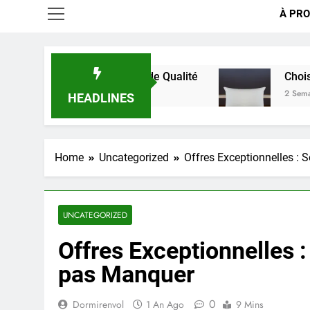
À PRO
 pour un Sommeil de Qualité
Choisir le Confort
2 Semaines Ago
HEADLINES
Home
Uncategorized
Offres Exceptionnelles : 
UNCATEGORIZED
Offres Exceptionnelles :
pas Manquer
0
Dormirenvol
1 An Ago
9 Mins