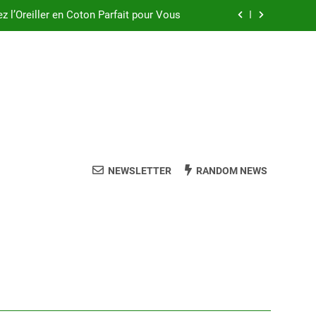
ez l’Oreiller en Coton Parfait pour Vous
Oreiller Dunlopillo à Mémoire de Forme
ler à Épeautre pour des Nuits Paisibles
eur Oreiller pour un Sommeil de Qualité
ez l’Oreiller en Coton Parfait pour Vous
Oreiller Dunlopillo à Mémoire de Forme
NEWSLETTER
RANDOM NEWS
ler à Épeautre pour des Nuits Paisibles