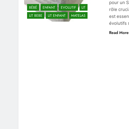
pour un S
BÉBÉ
ENFANT
EVOLUTIF
LIT
rôle cruc
LIT BEBE
LIT ENFANT
MATELAS
est essen
évolutifs
Read More