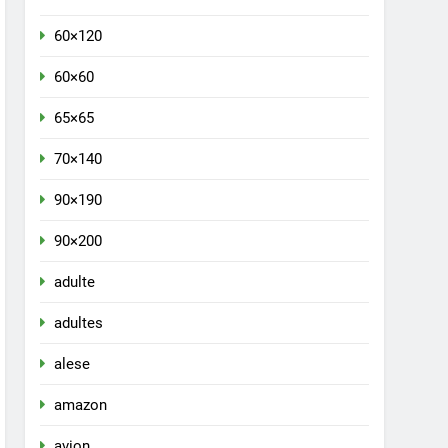
60×120
60×60
65×65
70×140
90×190
90×200
adulte
adultes
alese
amazon
avion