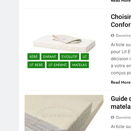
Read More
Choisir
Confort
Dormire
Article s
pour Lit É
BÉBÉ
ENFANT
EVOLUTIF
LIT
décision 
LIT BEBE
LIT ENFANT
MATELAS
à votre e
conçus po
Read More
Guide 
matela
Dormire
Article su