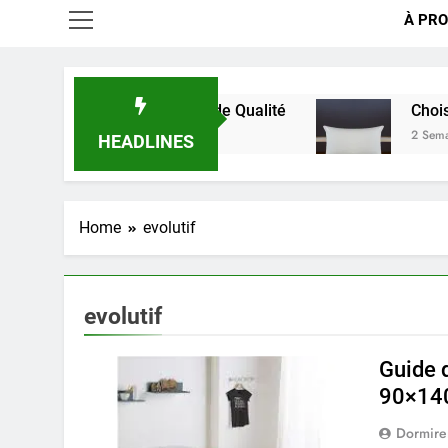
À PRO
 pour un Sommeil de Qualité
Choisir le Confort 
2 Semaines Ago
HEADLINES
Home
evolutif
evolutif
Guide d
90×140
Dormire