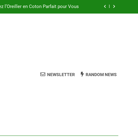
ez l’Oreiller en Coton Parfait pour Vous
Oreiller Dunlopillo à Mémoire de Forme
ler à Épeautre pour des Nuits Paisibles
eur Oreiller pour un Sommeil de Qualité
ez l’Oreiller en Coton Parfait pour Vous
Oreiller Dunlopillo à Mémoire de Forme
NEWSLETTER
RANDOM NEWS
ler à Épeautre pour des Nuits Paisibles