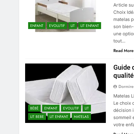
Article s
Choix Idé
matelas p
ENFANT
EVOLUTIF
LIT
LIT ENFANT
son bien-
une optio
tout…
Read More
Guide d
qualité
Dormire
Matelas L
Le choix d
BÉBÉ
ENFANT
EVOLUTIF
LIT
décision 
LIT BEBE
LIT ENFANT
MATELAS
sommeil e
votre enfa