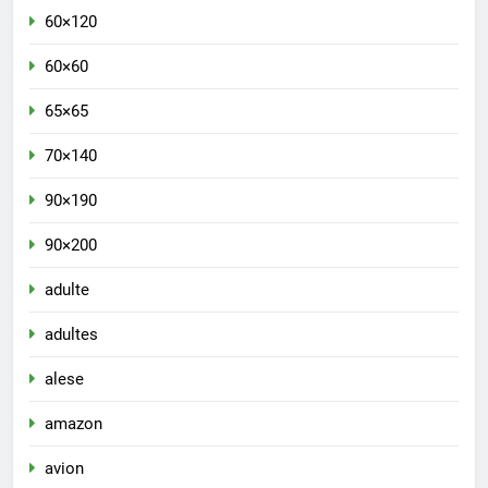
60×120
60×60
65×65
70×140
90×190
90×200
adulte
adultes
alese
amazon
avion