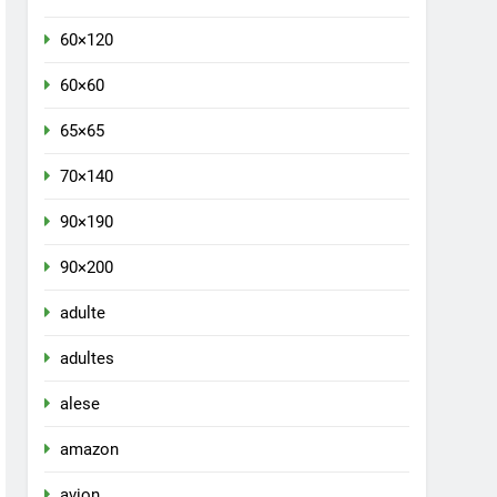
60×120
60×60
65×65
70×140
90×190
90×200
adulte
adultes
alese
amazon
avion