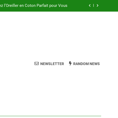
ez l’Oreiller en Coton Parfait pour Vous
Oreiller Dunlopillo à Mémoire de Forme
ler à Épeautre pour des Nuits Paisibles
eur Oreiller pour un Sommeil de Qualité
ez l’Oreiller en Coton Parfait pour Vous
Oreiller Dunlopillo à Mémoire de Forme
NEWSLETTER
RANDOM NEWS
ler à Épeautre pour des Nuits Paisibles