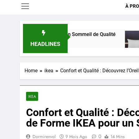
À PRO
 Oreiller pour un Sommeil de Qualité
Choisir l
2 Semaines
HEADLINES
Home
ikea
Confort et Qualité : Découvrez l’Or
IKEA
Confort et Qualité : Déc
de Forme IKEA pour un
0
Dormirenvol
9 Mois Ago
14 Mins