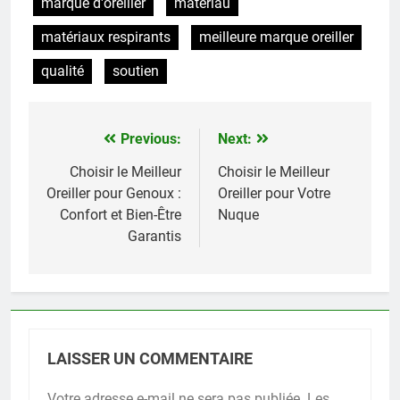
marque d'oreiller
matériau
matériaux respirants
meilleure marque oreiller
qualité
soutien
Previous:
Next:
Navigation
de
Choisir le Meilleur
Choisir le Meilleur
Oreiller pour Genoux :
Oreiller pour Votre
l’article
Confort et Bien-Être
Nuque
Garantis
LAISSER UN COMMENTAIRE
Votre adresse e-mail ne sera pas publiée.
Les