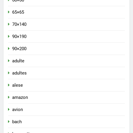
65×65
70×140
90×190
90×200
adulte
adultes
alese
amazon
avion
bach