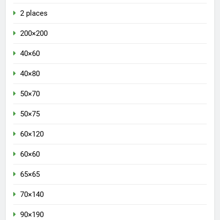
2 places
200×200
40×60
40×80
50×70
50×75
60×120
60×60
65×65
70×140
90×190