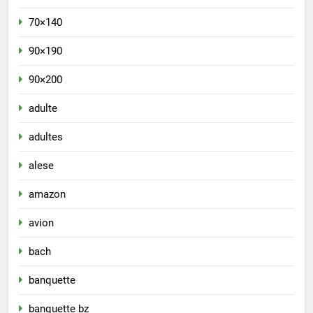
70×140
90×190
90×200
adulte
adultes
alese
amazon
avion
bach
banquette
banquette bz