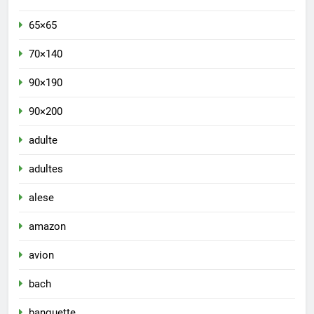
65×65
70×140
90×190
90×200
adulte
adultes
alese
amazon
avion
bach
banquette