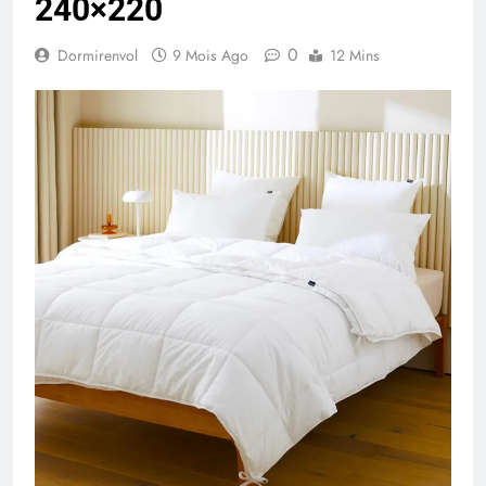
240×220
0
Dormirenvol
9 Mois Ago
12 Mins