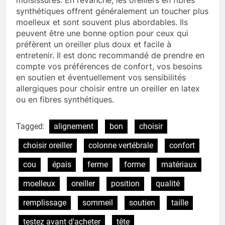
synthétiques offrent généralement un toucher plus
moelleux et sont souvent plus abordables. Ils
peuvent être une bonne option pour ceux qui
préfèrent un oreiller plus doux et facile à
entretenir. Il est donc recommandé de prendre en
compte vos préférences de confort, vos besoins
en soutien et éventuellement vos sensibilités
allergiques pour choisir entre un oreiller en latex
ou en fibres synthétiques.
Tagged:
alignement
bon
choisir
choisir oreiller
colonne vertébrale
confort
cou
épais
ferme
forme
matériaux
moelleux
oreiller
position
qualité
remplissage
sommeil
soutien
taille
testez avant d'acheter
tête