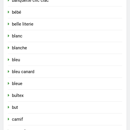
banquette clic clac
bébé
belle literie
blanc
blanche
bleu
bleu canard
bleue
bultex
but
camif