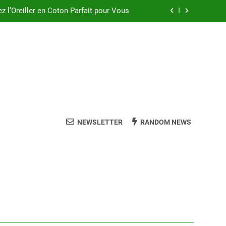
ez l’Oreiller en Coton Parfait pour Vous
Oreiller Dunlopillo à Mémoire de Forme
ler à Épeautre pour des Nuits Paisibles
eur Oreiller pour un Sommeil de Qualité
ez l’Oreiller en Coton Parfait pour Vous
Oreiller Dunlopillo à Mémoire de Forme
NEWSLETTER
RANDOM NEWS
ler à Épeautre pour des Nuits Paisibles