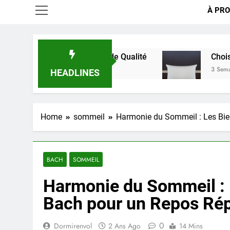
À PRO
 pour un Sommeil de Qualité
Choisir le Confort 
3 Semaines Ago
HEADLINES
Home
sommeil
Harmonie du Sommeil : Les Bie
BACH
SOMMEIL
Harmonie du Sommeil : L
Bach pour un Repos Rép
0
Dormirenvol
2 Ans Ago
14 Mins