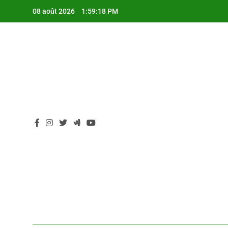
Skip
08 août 2026
1:59:19 PM
to
content