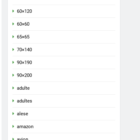
60×120
60×60
65×65
70×140
90×190
90×200
adulte
adultes
alese
amazon
avion