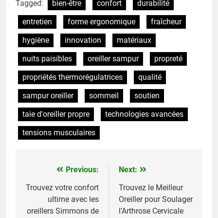
Tagged:
bien-être
confort
durabilité
entretien
forme ergonomique
fraîcheur
hygiène
innovation
matériaux
nuits paisibles
oreiller sampur
propreté
propriétés thermorégulatrices
qualité
sampur oreiller
sommeil
soutien
taie d'oreiller propre
technologies avancées
tensions musculaires
Previous:
Next:
Navigation
de
Trouvez votre confort
Trouvez le Meilleur
ultime avec les
Oreiller pour Soulager
l’article
oreillers Simmons de
l’Arthrose Cervicale