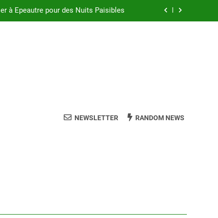
ler à Épeautre pour des Nuits Paisibles
l avec l’Oreiller en Épeautre de Qualité
el avec un Oreiller en Laine de Qualité
Oreiller Dunlopillo à Mémoire de Forme
ler à Épeautre pour des Nuits Paisibles
l avec l’Oreiller en Épeautre de Qualité
NEWSLETTER
RANDOM NEWS
el avec un Oreiller en Laine de Qualité