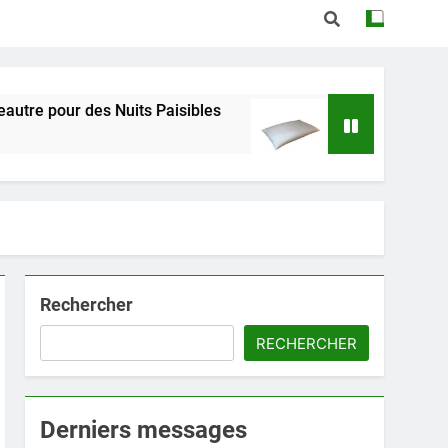
des Nuits Paisibles
Trouvez le Confort Naturel 
3 Semaines Ago
Rechercher
RECHERCHER
Derniers messages