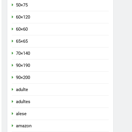
50×75
60×120
60×60
65×65
70×140
90×190
90×200
adulte
adultes
alese
amazon