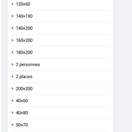
120×60
140×190
140×200
160×200
180×200
2 personnes
2 places
200×200
40×60
40×80
50×70