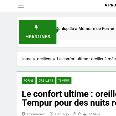
À PRO
nnel de l’Oreiller Dunlopillo à Mémoire de Forme
HEADLINES
Home
oreillers
Le confort ultime : oreiller à m
FORME
OREILLERS
TEMPUR
Le confort ultime : orei
Tempur pour des nuits r
0
Dormirenvol
1 An Ago
12 Mins