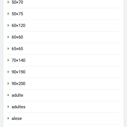
50×70
50×75
60×120
60×60
65×65
70×140
90×190
90×200
adulte
adultes
alese