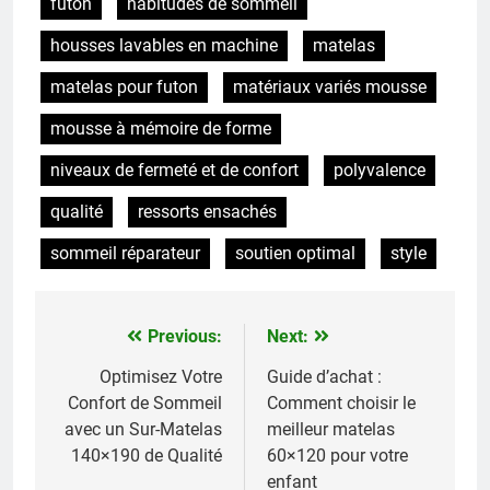
futon
habitudes de sommeil
housses lavables en machine
matelas
matelas pour futon
matériaux variés mousse
mousse à mémoire de forme
niveaux de fermeté et de confort
polyvalence
qualité
ressorts ensachés
sommeil réparateur
soutien optimal
style
Previous:
Next:
Navigation
de
Optimisez Votre
Guide d’achat :
Confort de Sommeil
Comment choisir le
l’article
avec un Sur-Matelas
meilleur matelas
140×190 de Qualité
60×120 pour votre
enfant