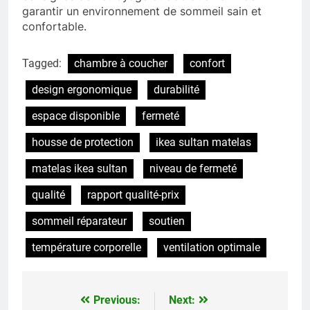
garantir un environnement de sommeil sain et
confortable.
Tagged:
chambre à coucher
confort
design ergonomique
durabilité
espace disponible
fermeté
housse de protection
ikea sultan matelas
matelas ikea sultan
niveau de fermeté
qualité
rapport qualité-prix
sommeil réparateur
soutien
température corporelle
ventilation optimale
Previous:
Next:
Navigation