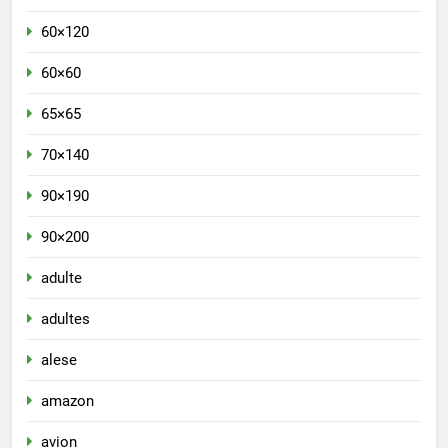
60×120
60×60
65×65
70×140
90×190
90×200
adulte
adultes
alese
amazon
avion