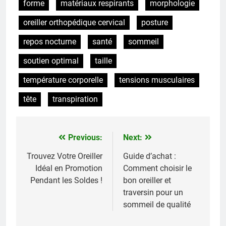
forme
matériaux respirants
morphologie
oreiller orthopédique cervical
posture
repos nocturne
santé
sommeil
soutien optimal
taille
température corporelle
tensions musculaires
tête
transpiration
Previous:
Next:
Navigation
de
Trouvez Votre Oreiller
Guide d’achat :
Idéal en Promotion
Comment choisir le
l’article
Pendant les Soldes !
bon oreiller et
traversin pour un
sommeil de qualité