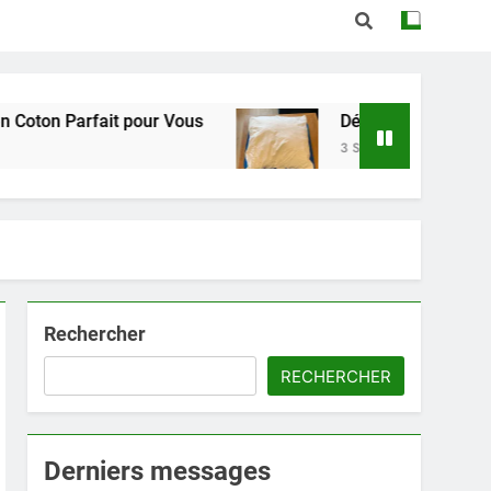
it pour Vous
Découvrez le Confort Exceptionnel
3 Semaines Ago
Rechercher
RECHERCHER
Derniers messages