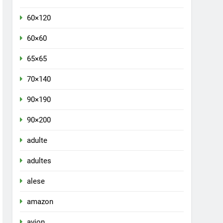
60×120
60×60
65×65
70×140
90×190
90×200
adulte
adultes
alese
amazon
avion