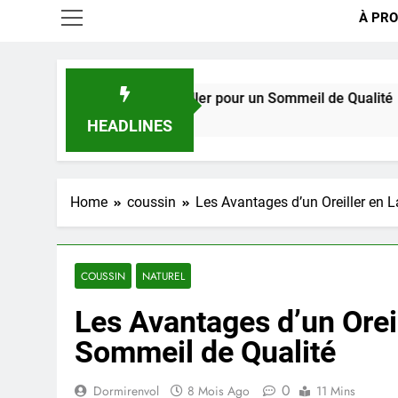
À PRO
le Meilleur Oreiller pour un Sommeil de Qualité
s Ago
HEADLINES
Home
coussin
Les Avantages d’un Oreiller en 
COUSSIN
NATUREL
Les Avantages d’un Orei
Sommeil de Qualité
0
Dormirenvol
8 Mois Ago
11 Mins