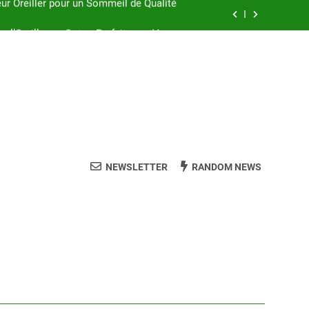
ez l’Oreiller en Coton Parfait pour Vous
Oreiller Dunlopillo à Mémoire de Forme
ler à Épeautre pour des Nuits Paisibles
eur Oreiller pour un Sommeil de Qualité
ez l’Oreiller en Coton Parfait pour Vous
Oreiller Dunlopillo à Mémoire de Forme
NEWSLETTER
RANDOM NEWS
ler à Épeautre pour des Nuits Paisibles