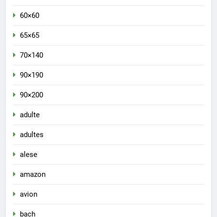
60×60
65×65
70×140
90×190
90×200
adulte
adultes
alese
amazon
avion
bach