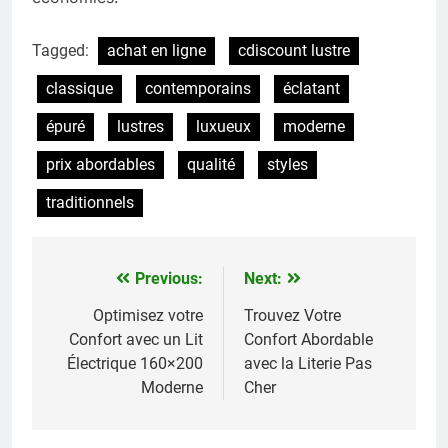
Tagged:
achat en ligne
cdiscount lustre
classique
contemporains
éclatant
épuré
lustres
luxueux
moderne
prix abordables
qualité
styles
traditionnels
Previous:
Next:
Navigation
de
Optimisez votre
Trouvez Votre
Confort avec un Lit
Confort Abordable
l’article
Électrique 160×200
avec la Literie Pas
Moderne
Cher