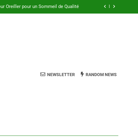
eur Oreiller pour un Sommeil de Qualité
ez l’Oreiller en Coton Parfait pour Vous
Oreiller Dunlopillo à Mémoire de Forme
ler à Épeautre pour des Nuits Paisibles
eur Oreiller pour un Sommeil de Qualité
ez l’Oreiller en Coton Parfait pour Vous
NEWSLETTER
RANDOM NEWS
Oreiller Dunlopillo à Mémoire de Forme
ler à Épeautre pour des Nuits Paisibles