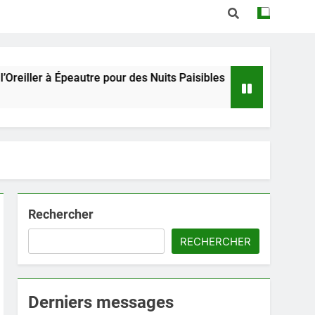
peautre pour des Nuits Paisibles
Trouvez le Con
3 Semaines Ago
Rechercher
RECHERCHER
Derniers messages