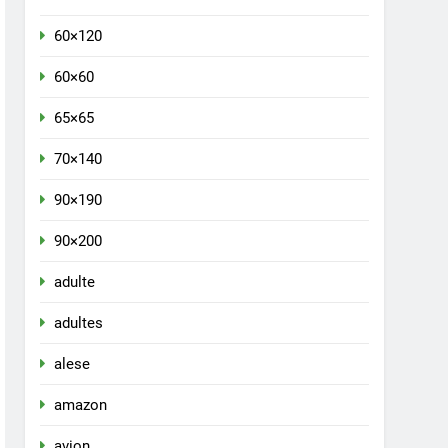
60×120
60×60
65×65
70×140
90×190
90×200
adulte
adultes
alese
amazon
avion