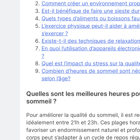
Comment créer un environnement prop
Est-il bénéfique de faire une sieste dur
Quels types d’aliments ou boissons faut
L’exercice physique peut-il aider à amé
s’exercer ?
Existe-t-il des techniques de relaxatio
En quoi l’utilisation d’appareils électr
?
Quel est l’impact du stress sur la qual
Combien d’heures de sommeil sont néces
selon l’âge?
Quelles sont les meilleures heures pou
sommeil ?
Pour améliorer la qualité du sommeil, il est
idéalement entre 21h et 23h. Ces plages hor
favoriser un endormissement naturel et profo
corps peut s’adapter à un cycle de repos régul