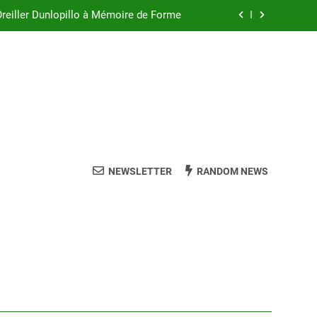
Oreiller Dunlopillo à Mémoire de Forme
ler à Épeautre pour des Nuits Paisibles
eur Oreiller pour un Sommeil de Qualité
ez l’Oreiller en Coton Parfait pour Vous
Oreiller Dunlopillo à Mémoire de Forme
ler à Épeautre pour des Nuits Paisibles
NEWSLETTER
RANDOM NEWS