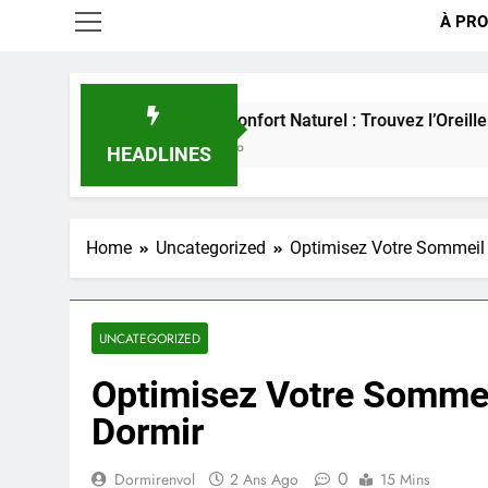
À PRO
Choisir le Confort Naturel : Trouvez l’Oreiller en Coton P
3 Semaines Ago
HEADLINES
Home
Uncategorized
Optimisez Votre Sommeil 
UNCATEGORIZED
Optimisez Votre Sommeil
Dormir
0
Dormirenvol
2 Ans Ago
15 Mins