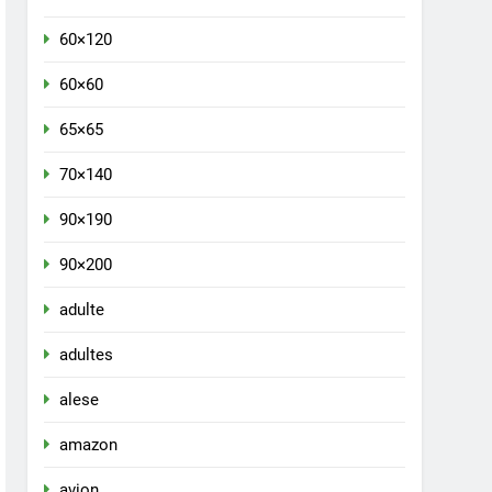
60×120
60×60
65×65
70×140
90×190
90×200
adulte
adultes
alese
amazon
avion