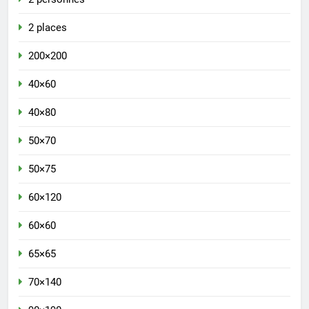
2 places
200×200
40×60
40×80
50×70
50×75
60×120
60×60
65×65
70×140