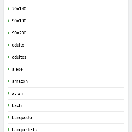
70×140
90×190
90×200
adulte
adultes
alese
amazon
avion
bach
banquette
banquette bz