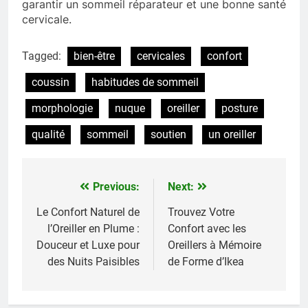
garantir un sommeil réparateur et une bonne santé
cervicale.
Tagged:
bien-être
cervicales
confort
coussin
habitudes de sommeil
morphologie
nuque
oreiller
posture
qualité
sommeil
soutien
un oreiller
Previous:
Next:
Navigation
de
Le Confort Naturel de
Trouvez Votre
l’Oreiller en Plume :
Confort avec les
l’article
Douceur et Luxe pour
Oreillers à Mémoire
des Nuits Paisibles
de Forme d’Ikea