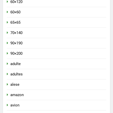
60×120
60×60
65×65
70×140
90×190
90×200
adulte
adultes
alese
amazon
avion