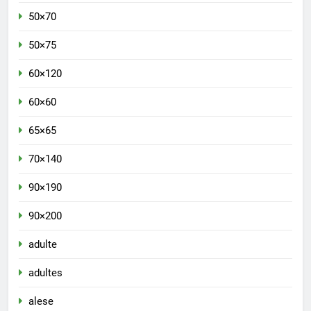
50×70
50×75
60×120
60×60
65×65
70×140
90×190
90×200
adulte
adultes
alese