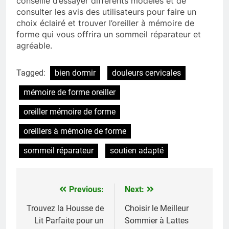
conseillé d’essayer différents modèles et de
consulter les avis des utilisateurs pour faire un
choix éclairé et trouver l’oreiller à mémoire de
forme qui vous offrira un sommeil réparateur et
agréable.
Tagged:
bien dormir
douleurs cervicales
mémoire de forme oreiller
oreiller mémoire de forme
oreillers à mémoire de forme
sommeil réparateur
soutien adapté
Previous:
Next:
Navigation
de
Trouvez la Housse de
Choisir le Meilleur
Lit Parfaite pour un
Sommier à Lattes
l’article