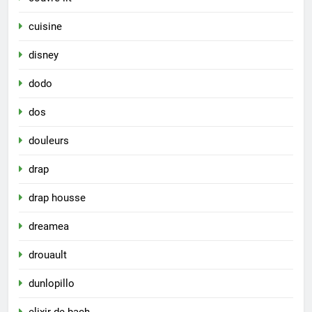
cuisine
disney
dodo
dos
douleurs
drap
drap housse
dreamea
drouault
dunlopillo
elixir de bach