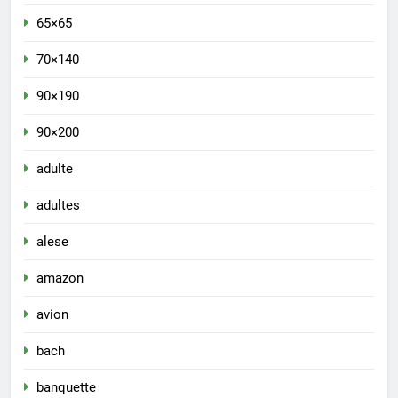
65×65
70×140
90×190
90×200
adulte
adultes
alese
amazon
avion
bach
banquette